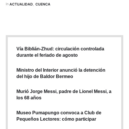
bancarios está disponible vía digital, a través de plataformas
In 
ACTUALIDAD
,
CUENCA
web, aplicaciones para dispositivos móviles, asistentes …
Vía Biblián-Zhud: circulación controlada
durante el feriado de agosto
Ministro del Interior anunció la detención
del hijo de Baldor Bermeo
Murió Jorge Messi, padre de Lionel Messi, a
los 68 años
Museo Pumapungo convoca a Club de
Pequeños Lectores: cómo participar