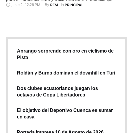
junio 2
,
12:26 PM
By 
In 
REM
PRINCIPAL
Comercialización, Extracción, Exportación e Industrialización
de la Palma Aceitera y sus derivados. Esta nueva ley era
esperada por cerca de 6.800 palmicultores en 13 provincias
del …
Anrango sorprende con oro en ciclismo de
Pista
Roldán y Burns dominan el downhill en Turi
Dos clubes ecuatorianos juegan los
octavos de Copa Libertadores
El objetivo del Deportivo Cuenca es sumar
en casa
Portada impresa 10 de Agosto de 2026