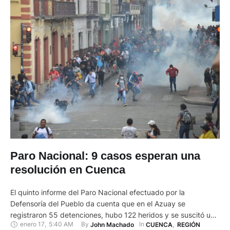
Paro Nacional: 9 casos esperan una
resolución en Cuenca
El quinto informe del Paro Nacional efectuado por la
Defensoría del Pueblo da cuenta que en el Azuay se
registraron 55 detenciones, hubo 122 heridos y se suscitó una
enero 17
,
5:40 AM
By 
In 
John Machado
CUENCA
,
REGIÓN
muerte. Por estos casos hay nueve expedientes enviados a la