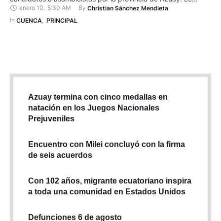
enero 10
,
5:30 AM
By 
Christian Sánchez Mendieta
acompañan Johana Muñoz, Julio Hinostroza, Erika Matute y
Pablo Toral. Todos ellos buscan llegar a la Asamblea Nacional
In 
CUENCA
,
PRINCIPAL
en las elecciones de este 7 de febrero. En estos …
Azuay termina con cinco medallas en
natación en los Juegos Nacionales
Prejuveniles
Encuentro con Milei concluyó con la firma
de seis acuerdos
Con 102 años, migrante ecuatoriano inspira
a toda una comunidad en Estados Unidos
Defunciones 6 de agosto