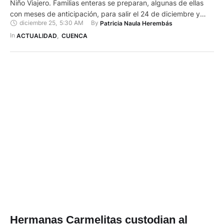
Niño Viajero. Familias enteras se preparan, algunas de ellas
con meses de anticipación, para salir el 24 de diciembre y
diciembre 25
,
5:30 AM
By 
Patricia Naula Herembás
convertirse en una gotita más de ese "Quinto río" de Cuenca,
como se le conoce a esta celebración. La familia de Gloria
In 
ACTUALIDAD
,
CUENCA
Vásquez lleva …
Hermanas Carmelitas custodian al