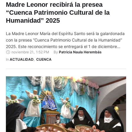
Madre Leonor recibirá la presea
“Cuenca Patrimonio Cultural de la
Humanidad” 2025
La Madre Leonor María del Espíritu Santo será la galardonada
con la presea “Cuenca Patrimonio Cultural de la Humanidad”
2025. Este reconocimiento se entregará el 1 de diciembre
noviembre 21
,
1:52 PM
By 
Patricia Naula Herembás
durante la conmemoración de los 26 años de la declaratoria
de la ciudad por parte de la UNESCO. El Concejo Municipal de
In 
ACTUALIDAD
,
CUENCA
Cuenca definió este viernes 21 …