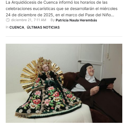
La Arquidiócesis de Cuenca informó los horarios de las
celebraciones eucarísticas que se desarrollarán el miércoles
24 de diciembre de 2025, en el marco del Pase del Niño
diciembre 21
,
7:11 AM
By 
Patricia Naula Herembás
Viajero, una de las expresiones de fe más representativas de
la ciudad. Las actividades litúrgicas iniciarán a las 08:30 con
In 
CUENCA
,
ÚLTIMAS NOTICIAS
la Eucaristía de inicio del Pase del …