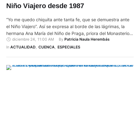
Niño Viajero desde 1987
“Yo me quedo chiquita ante tanta fe, que se demuestra ante
el Niño Viajero”. Así se expresa al borde de las lágrimas, la
hermana Ana María del Niño de Praga, priora del Monasterio
diciembre 24
,
11:00 AM
By 
Patricia Naula Herembás
del Carmen de la Asunción, orden de Carmelitas que cuida del
Niño desde 1987. En testamento, ellas recibieron la custodia
In 
ACTUALIDAD
,
CUENCA
,
ESPECIALES
de la …