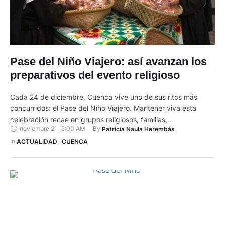
Pase del Niño Viajero: así avanzan los
preparativos del evento religioso
Cada 24 de diciembre, Cuenca vive uno de sus ritos más
concurridos: el Pase del Niño Viajero. Mantener viva esta
celebración recae en grupos religiosos, familias,
noviembre 21
,
5:00 AM
By 
Patricia Naula Herembás
organizaciones y priostes, que trabajan durante meses para
que cada año la ciudad se reúna en torno a esta devoción. En
In 
ACTUALIDAD
,
CUENCA
el Monasterio del Carmen se coordinan las actividades …