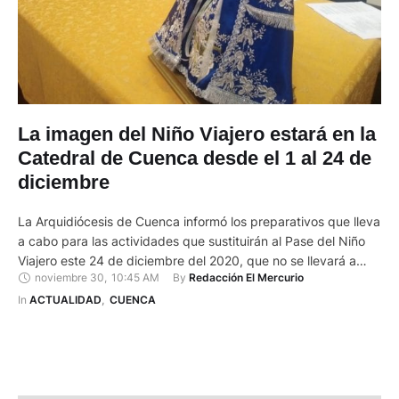
La imagen del Niño Viajero estará en la
Catedral de Cuenca desde el 1 al 24 de
diciembre
La Arquidiócesis de Cuenca informó los preparativos que lleva
a cabo para las actividades que sustituirán al Pase del Niño
Viajero este 24 de diciembre del 2020, que no se llevará a
noviembre 30
,
10:45 AM
By 
Redacción El Mercurio
cabo por la pandemia del coronavirus. Para que los fieles
puedan ver la imagen, esta permanecerá desde el 1 al 24 de
In 
ACTUALIDAD
,
CUENCA
diciembre …