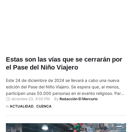
Estas son las vías que se cerrarán por
el Pase del Niño Viajero
Este 24 de diciembre de 2024 se llevará a cabo una nueva
edición del Pase del Niño Viajero. Se espera que, al menos,
participen unas 50.000 personas en el evento religioso. Para
diciembre 23
,
4:00 PM
By 
Redacción El Mercurio
la realización de la gran pasada, se cerrarán tres vías. Para
esto se contará con el apoyo de la EMOV. Las vías que …
In 
ACTUALIDAD
,
CUENCA