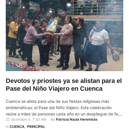
Devotos y priostes ya se alistan para el
Pase del Niño Viajero en Cuenca
Cuenca se alista para una de sus fiestas religiosas más
emblemáticas: el Pase del Niño Viajero. Esta celebración
reúne a miles de personas cada año en un despliegue de fe,
diciembre 4
,
7:30 AM
By 
Patricia Naula Herembás
cultura y devoción que llena las calles de color y algarabía.
Las familias, los priostes, los devotos y quienes elaboran el
In 
CUENCA
,
PRINCIPAL