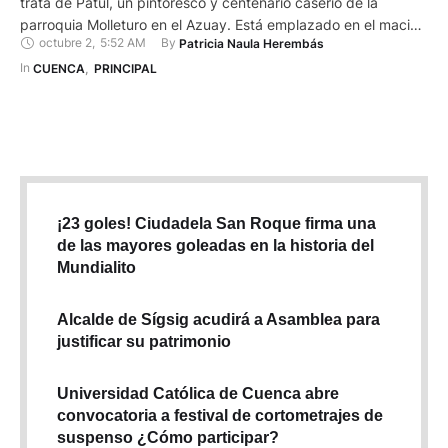
trata de Patul, un pintoresco y centenario caserío de la
parroquia Molleturo en el Azuay. Está emplazado en el macizo
octubre 2
,
5:52 AM
By 
Patricia Naula Herembás
del Cajas a orillas de la laguna Cochuma. La neblina, el
páramo y los extensos pajonales caracterizan el paisaje.
In 
CUENCA
,
PRINCIPAL
Como si el mundo exterior envejeciera y Patul …
¡23 goles! Ciudadela San Roque firma una
de las mayores goleadas en la historia del
Mundialito
Alcalde de Sígsig acudirá a Asamblea para
justificar su patrimonio
Universidad Católica de Cuenca abre
convocatoria a festival de cortometrajes de
suspenso ¿Cómo participar?