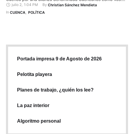
julio 2
,
1:04 PM
By 
Christian Sánchez Mendieta
Esta coalición está integrada por los movimientos políticos de
ámbito cantonal Participa (Lista 62) y Renace (Lista 107), y ya
In 
CUENCA
,
POLÍTICA
fue registrada ante el Consejo Nacional Electoral (CNE).
Carrasco …
Portada impresa 9 de Agosto de 2026
Pelotita playera
Planes de trabajo, ¿quién los lee?
La paz interior
Algoritmo personal