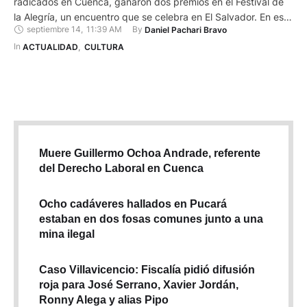
radicados en Cuenca, ganaron dos premios en el Festival de
la Alegría, un encuentro que se celebra en El Salvador. En ese
septiembre 14
,
11:39 AM
By 
Daniel Pachari Bravo
país se reconocen los mejores trabajos relacionados con el
oficio de ser payaso. En su caso, los tres compañeros y
In 
ACTUALIDAD
,
CULTURA
colegas, que viajaron en representación …
Muere Guillermo Ochoa Andrade, referente
del Derecho Laboral en Cuenca
Ocho cadáveres hallados en Pucará
estaban en dos fosas comunes junto a una
mina ilegal
Caso Villavicencio: Fiscalía pidió difusión
roja para José Serrano, Xavier Jordán,
Ronny Alega y alias Pipo