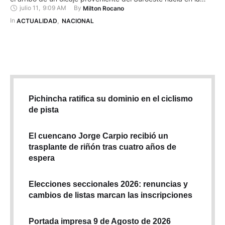
julio 11
,
9:09 AM
By 
Milton Rocano
costa continental e insular del país. Pide a los turistas no
acercarse a la playa. “El 8 y 9 de julio se prevé un estado de
In 
ACTUALIDAD
,
NACIONAL
…
Pichincha ratifica su dominio en el ciclismo
de pista
El cuencano Jorge Carpio recibió un
trasplante de riñón tras cuatro años de
espera
Elecciones seccionales 2026: renuncias y
cambios de listas marcan las inscripciones
Portada impresa 9 de Agosto de 2026