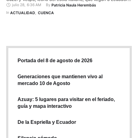
julio 28
,
6:36 AM
By 
Patricia Naula Herembás
de la mano del Grupo Ortiz con la meta de revolucionar la
industria del motociclismo en el país, dinamizar la economía,
In 
ACTUALIDAD
,
CUENCA
generar empleo y promover el …
Portada del 8 de agosto de 2026
Generaciones que mantienen vivo al
mercado 10 de Agosto
Azuay: 5 lugares para visitar en el feriado,
guía y mapa interactivo
De la Espriella y Ecuador