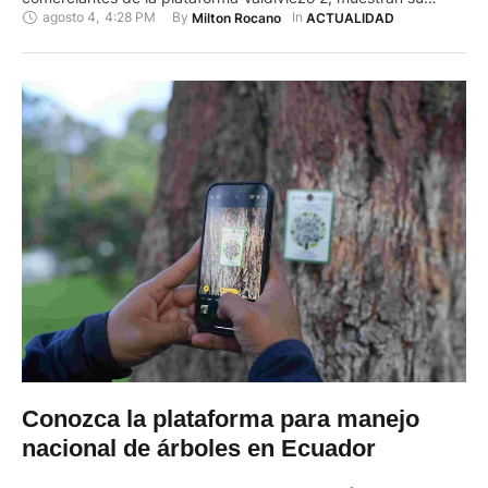
agosto 4
,
4:28 PM
By 
In 
Milton Rocano
ACTUALIDAD
preocupación ante a falta de clientes; “sus productos se están
pudriendo”, dice el comunicado. Los comerciantes recuerdan
que se han cumplido seis meses desde que se abrió la
plataforma …
Conozca la plataforma para manejo
nacional de árboles en Ecuador