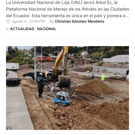
La Universidad Nacional de Loja (UNL) lanzó Árbol Ec, la
Plataforma Nacional de Manejo de los Árboles en las Ciudades
del Ecuador. Esta herramienta es única en el país y pionera en
agosto 4
,
12:06 PM
By 
Christian Sánchez Mendieta
la tecnología ambiental aplicada a la planificación urbana.
Árbol Ec forma parte del Proyecto de Arbolado Urbano
In 
ACTUALIDAD
,
NACIONAL
desarrollado por un equipo de 12 …