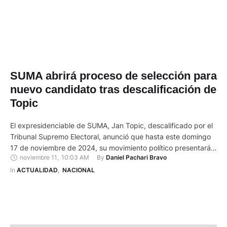
SUMA abrirá proceso de selección para
nuevo candidato tras descalificación de
Topic
El expresidenciable de SUMA, Jan Topic, descalificado por el
Tribunal Supremo Electoral, anunció que hasta este domingo
17 de noviembre de 2024, su movimiento político presentará a
noviembre 11
,
10:03 AM
By 
Daniel Pachari Bravo
un nuevo candidato para las elecciones presidenciales de
febrero de 2025. El anuncio fue hecho en una rueda de
In 
ACTUALIDAD
,
NACIONAL
prensa la mañana de este lunes 11 de noviembre …