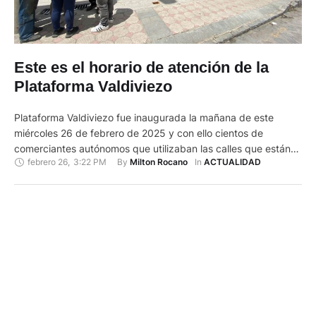
Este es el horario de atención de la
Plataforma Valdiviezo
Plataforma Valdiviezo fue inaugurada la mañana de este
miércoles 26 de febrero de 2025 y con ello cientos de
comerciantes autónomos que utilizaban las calles que están
febrero 26
,
3:22 PM
By 
In 
Milton Rocano
ACTUALIDAD
alrededor del Mercado Nueve de Octubre fueron ubicados en
sus respectivos puestos. A partir de este miércoles, unos 300
agroproductores, mismos que, habitualmente los jueves
vendían de manera …