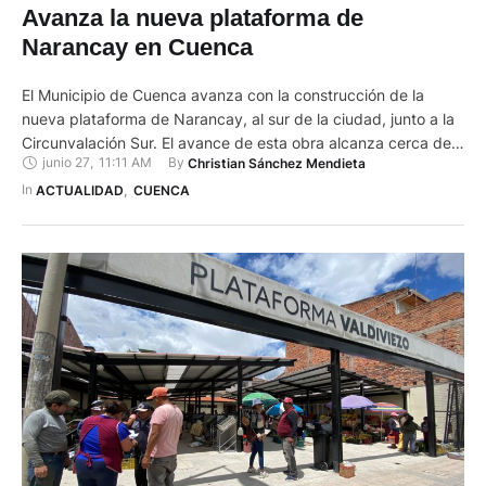
Avanza la nueva plataforma de
Narancay en Cuenca
El Municipio de Cuenca avanza con la construcción de la
nueva plataforma de Narancay, al sur de la ciudad, junto a la
Circunvalación Sur. El avance de esta obra alcanza cerca del
junio 27
,
11:11 AM
By 
Christian Sánchez Mendieta
70 %. En este espacio serán reubicados los comerciantes que
actualmente expenden sus productos en Narancay. Esta
In 
ACTUALIDAD
,
CUENCA
infraestructura representa una inversión de 336.000 …