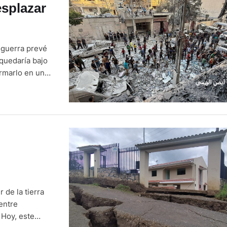
splazar
sguerra prevé
 quedaría bajo
ormarlo en un
. El plan de 38
r de la tierra
entre
 Hoy, este
L