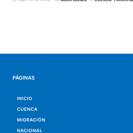
lugar se ha convertido en un ‘pueblo fantasma’, luego de 
geológica obligara a sus habitantes …
PÁGINAS
INICIO
CUENCA
MIGRACIÓN
NACIONAL