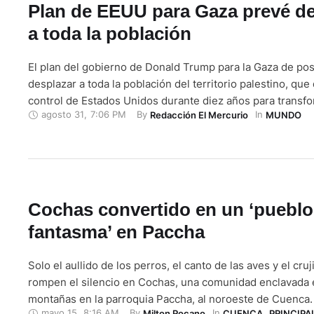
Plan de EEUU para Gaza prevé de
a toda la población
El plan del gobierno de Donald Trump para la Gaza de po
desplazar a toda la población del territorio palestino, que
control de Estados Unidos durante diez años para transf
agosto 31
,
7:06 PM
By 
In 
Redacción El Mercurio
MUNDO
centro turístico y tecnológico, informó el Washington Post
páginas, al que tuvo acceso el diario estadounidense, …
Cochas convertido en un ‘pueblo
fantasma’ en Paccha
Solo el aullido de los perros, el canto de las aves y el cruji
rompen el silencio en Cochas, una comunidad enclavada 
montañas en la parroquia Paccha, al noroeste de Cuenca.
mayo 15
,
8:16 AM
By 
In 
Milton Rocano
CUENCA
,
PRINCIPA