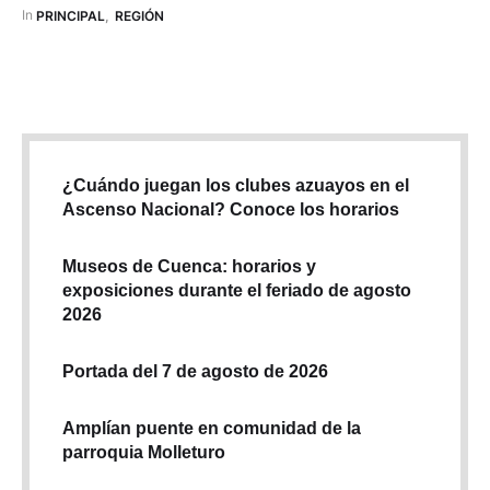
Ecuador. Santi, por medio de un documento cuestionó a
In 
PRINCIPAL
,
REGIÓN
Méndez, y a Magaly Quezada, viceprefecta, por haber
recibido en su …
¿Cuándo juegan los clubes azuayos en el
Ascenso Nacional? Conoce los horarios
Museos de Cuenca: horarios y
exposiciones durante el feriado de agosto
2026
Portada del 7 de agosto de 2026
Amplían puente en comunidad de la
parroquia Molleturo