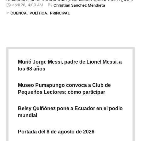
abril 26
,
4:00 AM
By 
Christian Sánchez Mendieta
pasa con la tercera pregunta de la consulta? ¿Está usted de
acuerdo con el establecimiento de judicaturas especializadas
In 
CUENCA
,
POLÍTICA
,
PRINCIPAL
en materia constitucional, tanto en …
Murió Jorge Messi, padre de Lionel Messi, a
los 68 años
Museo Pumapungo convoca a Club de
Pequeños Lectores: cómo participar
Belsy Quiñónez pone a Ecuador en el podio
mundial
Portada del 8 de agosto de 2026