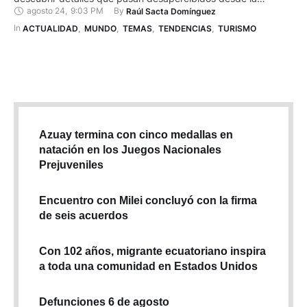
agosto 24
,
9:03 PM
By 
Raúl Sacta Domínguez
superficie. Es la oportunidad de nadar entre peces y corales,
aprender sobre el ecosistema marino y comprender la
In 
ACTUALIDAD
,
MUNDO
,
TEMAS
,
TENDENCIAS
,
TURISMO
importancia de cada especie en su equilibrio. El sol empezaba
a calentar …
Azuay termina con cinco medallas en
natación en los Juegos Nacionales
Prejuveniles
Encuentro con Milei concluyó con la firma
de seis acuerdos
Con 102 años, migrante ecuatoriano inspira
a toda una comunidad en Estados Unidos
Defunciones 6 de agosto