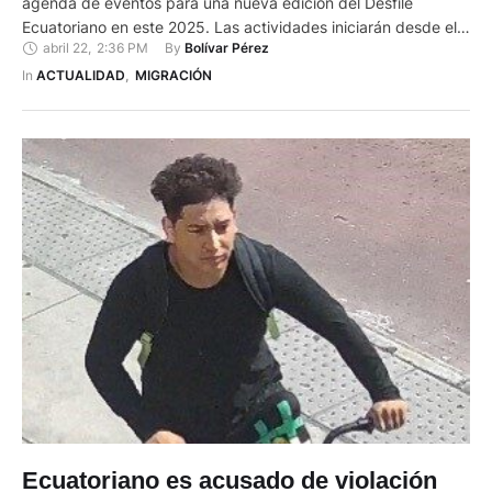
agenda de eventos para una nueva edición del Desfile
Ecuatoriano en este 2025. Las actividades iniciarán desde el
abril 22
,
2:36 PM
By 
Bolívar Pérez
próximo mes de julio. Oswaldo Guzmán, presidente del
Comité, dijo a El Mercurio que el sábado 19 de julio será la
In 
ACTUALIDAD
,
MIGRACIÓN
presentación de las candidatas a reina. …
Ecuatoriano es acusado de violación