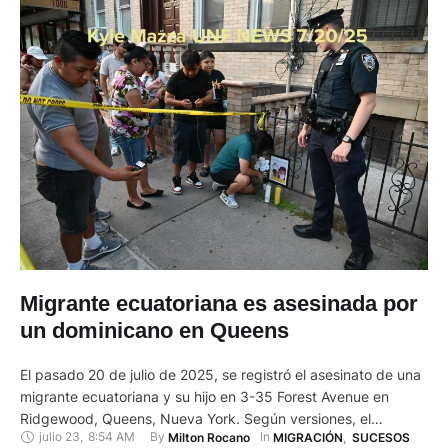
Migrante ecuatoriana es asesinada por
un dominicano en Queens
El pasado 20 de julio de 2025, se registró el asesinato de una
migrante ecuatoriana y su hijo en 3-35 Forest Avenue en
Ridgewood, Queens, Nueva York. Según versiones, el
julio 23
,
8:54 AM
By 
In 
Milton Rocano
MIGRACIÓN
,
SUCESOS
presunto implicado es la expareja de origen dominicano. Se