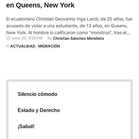
en Queens, New York
El ecuatoriano Christian Geovanny Inga Landi, de 25 años, fue
acusado de violar a una estudiante, de 13 años, en Queens,
New York. Al hombre lo calificaron como "monstruo", tras el
junio 20
,
9:29 AM
By 
Christian Sánchez Mendieta
hecho. Inga era buscado por las autoridades de New York por
este ataque, que causó terror a una comunidad de Queens
In 
ACTUALIDAD
,
MIGRACIÓN
durante días y …
Silencio cómodo
Estado y Derecho
¡Salud!