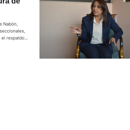
ura de
de Nabón,
 seccionales,
 el respaldo
zuay,
Contigo (Lista