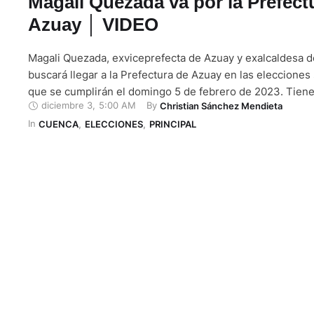
Magali Quezada va por la Prefect
Azuay │ VIDEO
Magali Quezada, exviceprefecta de Azuay y exalcaldesa 
buscará llegar a la Prefectura de Azuay en las elecciones
que se cumplirán el domingo 5 de febrero de 2023. Tiene
diciembre 3
,
5:00 AM
By 
Christian Sánchez Mendieta
de una alianza denominada Contigo Avanza Cuenca y el A
In 
integrada por el partido Avanza (Lista 8) y el movimiento 
CUENCA
,
ELECCIONES
,
PRINCIPAL
…