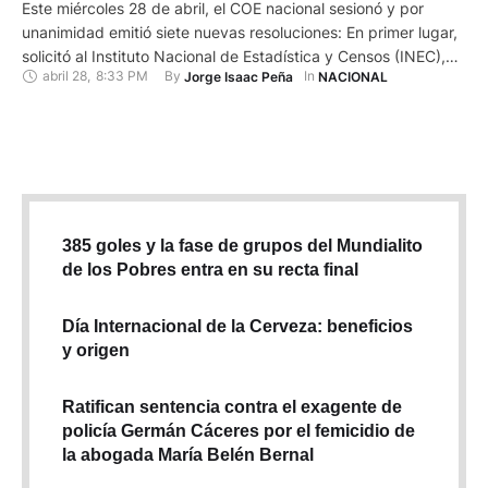
Este miércoles 28 de abril, el COE nacional sesionó y por
unanimidad emitió siete nuevas resoluciones: En primer lugar,
solicitó al Instituto Nacional de Estadística y Censos (INEC),
abril 28
,
8:33 PM
By 
In 
Jorge Isaac Peña
NACIONAL
postergar hasta el año 2022, la realización de las fases de
logística, capacitación y empadronamiento del censo de
población y vivienda, piden esperar a que existan las …
385 goles y la fase de grupos del Mundialito
de los Pobres entra en su recta final
Día Internacional de la Cerveza: beneficios
y origen
Ratifican sentencia contra el exagente de
policía Germán Cáceres por el femicidio de
la abogada María Belén Bernal