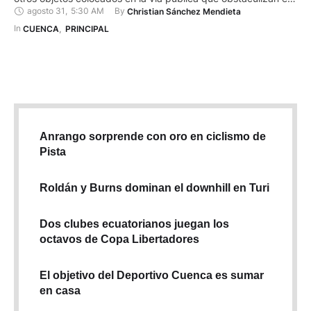
agosto 31
,
5:30 AM
By 
Christian Sánchez Mendieta
tránsito normal. Hay sanción por colocar estos objetos. Lenín
Guzmán, titular de la Gerencia de Control de Tránsito de la
In 
CUENCA
,
PRINCIPAL
EMOV EP, explicó que la …
Anrango sorprende con oro en ciclismo de
Pista
Roldán y Burns dominan el downhill en Turi
Dos clubes ecuatorianos juegan los
octavos de Copa Libertadores
El objetivo del Deportivo Cuenca es sumar
en casa