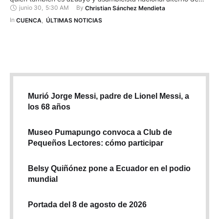
junio 30
,
5:30 AM
By 
Christian Sánchez Mendieta
Anabella Azín. El encuentro se desarrolló con el propósito de
establecer una hoja de ruta entre el Municipio de Cuenca y la
In 
CUENCA
,
ÚLTIMAS NOTICIAS
representación legislativa de la provincia para …
Murió Jorge Messi, padre de Lionel Messi, a
los 68 años
Museo Pumapungo convoca a Club de
Pequeños Lectores: cómo participar
Belsy Quiñónez pone a Ecuador en el podio
mundial
Portada del 8 de agosto de 2026