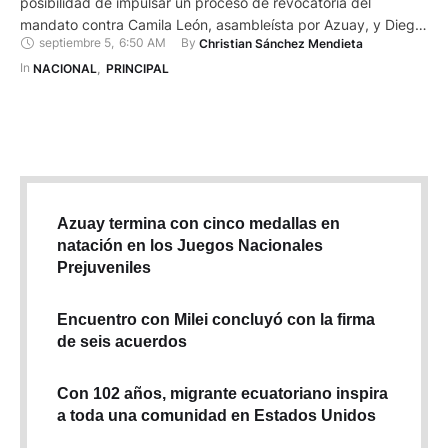
posibilidad de impulsar un proceso de revocatoria del
mandato contra Camila León, asambleísta por Azuay, y Diego
septiembre 5
,
6:50 AM
By 
Christian Sánchez Mendieta
Matovelle, asambleísta nacional alterno. Ambos son de
Cuenca. Ellos se opusieron a que María Luisa Cruz, ministra
In 
NACIONAL
,
PRINCIPAL
del Ambiente, Agua y Transición Ecológica (MAATE),
comparezca ante la Asamblea …
Azuay termina con cinco medallas en
natación en los Juegos Nacionales
Prejuveniles
Encuentro con Milei concluyó con la firma
de seis acuerdos
Con 102 años, migrante ecuatoriano inspira
a toda una comunidad en Estados Unidos