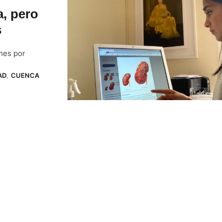
a, pero
s
ones por
AD
,
CUENCA