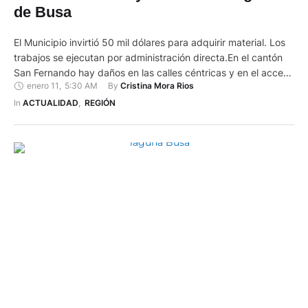
de Busa
El Municipio invirtió 50 mil dólares para adquirir material. Los
trabajos se ejecutan por administración directa.En el cantón
San Fernando hay daños en las calles céntricas y en el acceso
enero 11
,
5:30 AM
By 
Cristina Mora Rios
a la laguna de Busa. La administración municipal ejecuta un
mantenimiento en los puntos más críticos para tratar de
In 
ACTUALIDAD
,
REGIÓN
contrarrestar este problema. Los daños viales …