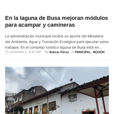
En la laguna de Busa mejoran módulos
para acampar y camineras
La administración municipal recibió un aporte del Ministerio
del Ambiente, Agua y Transición Ecológica para ejecutar estos
trabajos. En el complejo turístico laguna de Busa está en
diciembre 2
,
4:40 AM
By 
In 
Bolívar Pérez
PRINCIPAL
,
REGIÓN
marcha una segunda y última intervención prevista en este
año. El atractivo natural se ubica en el cantón San Fernando,
al sur de la provincia del Azuay. Se …