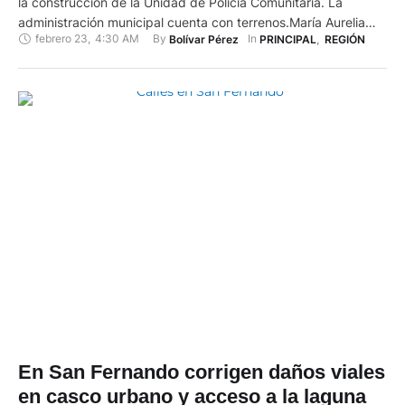
la construcción de la Unidad de Policía Comunitaria. La
administración municipal cuenta con terrenos.María Aurelia
febrero 23
,
4:30 AM
By 
In 
Bolívar Pérez
PRINCIPAL
,
REGIÓN
Sarmiento será la primera alcaldesa de San Fernando para los
próximos cuatro años. Aurelia -como la conocen los
habitantes del cantón- ganó las pasadas elecciones
seccionales con el 40,63 % …
En San Fernando corrigen daños viales
en casco urbano y acceso a la laguna