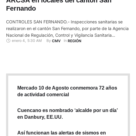
ARCSA en locales del cantón San
Fernando
CONTROLES SAN FERNANDO.- Inspecciones sanitarias se
realizaron en el cantón San Fernando, por parte de la Agencia
Nacional de Regulación, Control y Vigilancia Sanitaria
enero 4
,
5:30 AM
By 
In 
CMV
REGIÓN
(ARCSA). Este trabajo se realiza en toda la zona 6; en el
cantón San Fernando se cumplió este jueves; se visitaron 32
establecimientos sujetos a control sanitario, entre ellos,
plantas procesadoras …
Mercado 10 de Agosto conmemora 72 años
de actividad comercial
Cuencano es nombrado ‘alcalde por un día’
en Danbury, EE.UU.
Así funcionan las alertas de sismos en