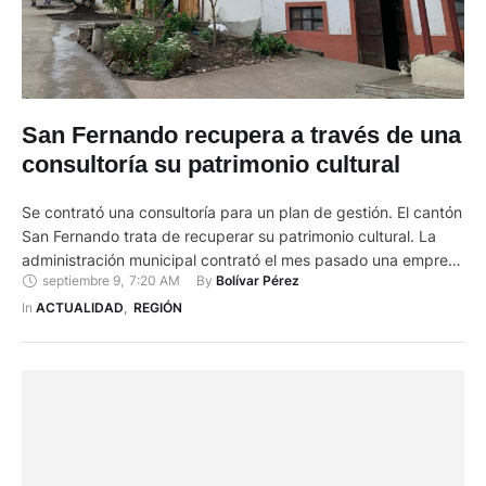
San Fernando recupera a través de una
consultoría su patrimonio cultural
Se contrató una consultoría para un plan de gestión. El cantón
San Fernando trata de recuperar su patrimonio cultural. La
administración municipal contrató el mes pasado una empresa
septiembre 9
,
7:20 AM
By 
Bolívar Pérez
consultora que trabaja en un diagnóstico para implementar un
plan de gestión y fortalecimiento. La consultora actualizará los
In 
ACTUALIDAD
,
REGIÓN
datos existentes en el Sistema de Información del Patrimonio
…