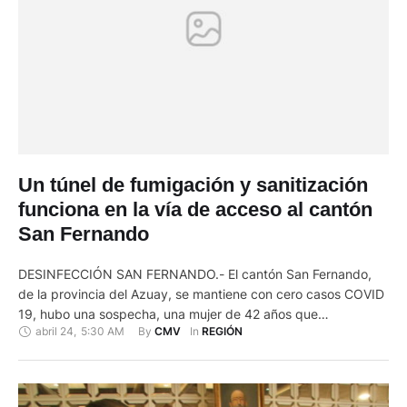
Un túnel de fumigación y sanitización
funciona en la vía de acceso al cantón
San Fernando
DESINFECCIÓN SAN FERNANDO.- El cantón San Fernando,
de la provincia del Azuay, se mantiene con cero casos COVID
19, hubo una sospecha, una mujer de 42 años que
abril 24
,
5:30 AM
By 
In 
CMV
REGIÓN
presentaba síntomas similares a esta enfermedad, pero
aplicadas las pruebas dio negativo para la tranquilidad de la
gente, así lo dio a conocer el acalde Claudio Loja. …