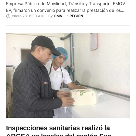
Empresa Pública de Movilidad, Tránsito y Transporte, EMOV
EP, firmaron un convenio para realizar la prestación de los
enero 28
,
6:30 AM
By 
In 
CMV
REGIÓN
servicios de revisión técnica vehicular en los centros de
Mayancela, para el caso de los vehículos de transporte mixto;
y de Capulispamba, para los livianos y demás …
Inspecciones sanitarias realizó la