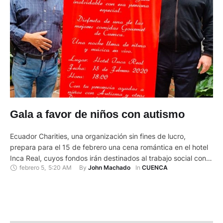
Gala a favor de niños con autismo
Ecuador Charities, una organización sin fines de lucro,
prepara para el 15 de febrero una cena romántica en el hotel
Inca Real, cuyos fondos irán destinados al trabajo social con
febrero 5
,
5:20 AM
By 
In 
John Machado
CUENCA
niños con autismo. El coordinador del evento, Ned Meisner, un
extranjero radicado en Ecuador, indicó que este es uno de
varios proyectos que tiene la …