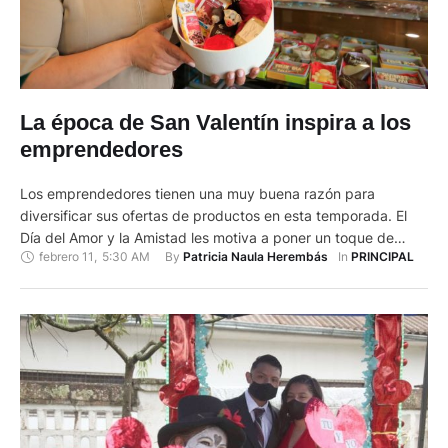
La época de San Valentín inspira a los
emprendedores
Los emprendedores tienen una muy buena razón para
diversificar sus ofertas de productos en esta temporada. El
Día del Amor y la Amistad les motiva a poner un toque de
febrero 11
,
5:30 AM
By 
In 
Patricia Naula Herembás
PRINCIPAL
creatividad adicional en el afán de generar ingresos
adicionales. San Valentín es considerada una de las fechas
más importantes del año para el comercio, luego …