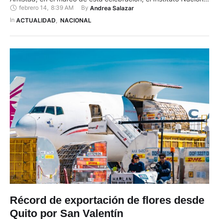
febrero 14
,
8:39 AM
By 
Andrea Salazar
de Estadística y Censos (INEC) publicó el top 5 de los
nombres femeninos más románticos del Ecuador. De acuerdo
In 
ACTUALIDAD
,
NACIONAL
con los …
Récord de exportación de flores desde
Quito por San Valentín