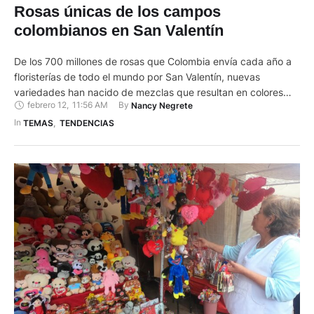
Rosas únicas de los campos
colombianos en San Valentín
De los 700 millones de rosas que Colombia envía cada año a
floristerías de todo el mundo por San Valentín, nuevas
variedades han nacido de mezclas que resultan en colores
febrero 12
,
11:56 AM
By 
Nancy Negrete
morados, rosados o anaranjados, todos ellos especiales y
únicos en el mundo. Las variedades de rosas colombianas
In 
TEMAS
,
TENDENCIAS
que se exportan para ser regaladas en Estados …