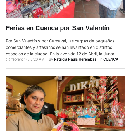
Ferias en Cuenca por San Valentín
Por San Valentín y por Carnaval, las carpas de pequeños
comerciantes y artesanos se han levantado en distintos
espacios de la ciudad. En la avenida 12 de Abril, la Junta
febrero 14
,
3:20 AM
By 
In 
Patricia Naula Herembás
CUENCA
Nacional de Defensa del Artesano promueve una feria que
integra a 25 negocios, que estarán ofreciendo sus productos
hasta hoy 14 de febrero de 2023. …