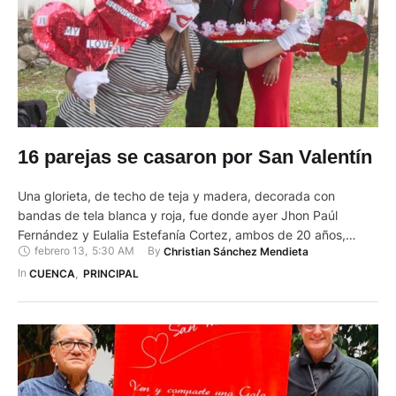
16 parejas se casaron por San Valentín
Una glorieta, de techo de teja y madera, decorada con
bandas de tela blanca y roja, fue donde ayer Jhon Paúl
Fernández y Eulalia Estefanía Cortez, ambos de 20 años,
febrero 13
,
5:30 AM
By 
Christian Sánchez Mendieta
firmaron su matrimonio civil, en Cuenca. Lo hicieron al aire
libre, junto a una pileta, de color blanco, en un espacio verde,
In 
CUENCA
,
PRINCIPAL
rodeado de anchas …