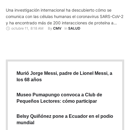
Una investigación internacional ha descubierto cómo se
comunica con las células humanas el coronavirus SARS-CoV-2
y ha encontrado más de 200 interacciones de proteína a
octubre 11
,
8:18 AM
By 
In 
CMV
SALUD
proteína entre el virus y las células que toca. El estudio, que
publica la revista "Nature Biotechnology" y en la que ha
participado el Instituto de Investigación Biomédica (IRB) de …
Murió Jorge Messi, padre de Lionel Messi, a
los 68 años
Museo Pumapungo convoca a Club de
Pequeños Lectores: cómo participar
Belsy Quiñónez pone a Ecuador en el podio
mundial