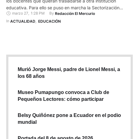
los docentes que quieran trasladarse a otra institución
educativa. Para ello se puso en marcha la Sectorización
marzo 27
,
1:28 PM
By 
Redacción El Mercurio
Docente General Costa-Galápagos 2025, que contará con una
inversión de 14 millones de dólares. En este proceso se
In 
ACTUALIDAD
,
EDUCACIÓN
contará con la oferta de 1.669 vacantes en instituciones
educativas …
Murió Jorge Messi, padre de Lionel Messi, a
los 68 años
Museo Pumapungo convoca a Club de
Pequeños Lectores: cómo participar
Belsy Quiñónez pone a Ecuador en el podio
mundial
Portada del 8 de agosto de 2026