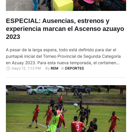
ESPECIAL: Ausencias, estrenos y
experiencia marcan el Ascenso azuayo
2023
A pesar de la larga espera, todo está definido para dar el
puntapié inicial del Torneo Provincial de Segunda Categoría
en Azuay 2023. Para esta nueva temporada, el certamen
mayo 12
,
1:13 PM
By 
In 
REM
DEPORTES
tendrá nuevamente a 15 clubes disputando el título. El
debutante es Cuenca City, mientras que los grandes ausentes
serán Estudiantes y Gloria, ambos elencos con títulos …