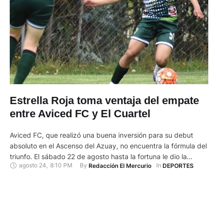
Estrella Roja toma ventaja del empate
entre Aviced FC y El Cuartel
Aviced FC, que realizó una buena inversión para su debut
absoluto en el Ascenso del Azuay, no encuentra la fórmula del
triunfo. El sábado 22 de agosto hasta la fortuna le dio la
agosto 24
,
8:10 PM
By 
In 
Redacción El Mercurio
DEPORTES
espalda con tres balones que impactaron en el poste e
impidieron su victoria frente a El Cuartel en el estadio de
Huizhil. …