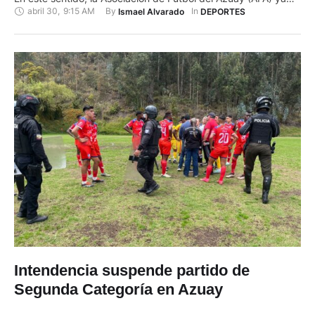
abril 30
,
9:15 AM
By 
In 
Ismael Alvarado
DEPORTES
definió el calendario de la primera fase. El actual campeón,
Cuenca Juniors, compite esta temporada en la LigaPro Serie
B. La justa provincial se extenderá …
Intendencia suspende partido de
Segunda Categoría en Azuay