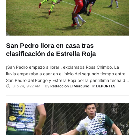
San Pedro llora en casa tras
clasificación de Estrella Roja
¡San Pedro empezó a llorar!, exclamaba Rosa Chimbo. La
lluvia empezaba a caer en el inicio del segundo tiempo entre
San Pedro del Pongo y Estrella Roja por la penúltima fecha del
julio 24
,
9:22 AM
By 
In 
Redacción El Mercurio
DEPORTES
Campeonato de Segunda Categoría del Azuay. La visita
ganaba 0-2 con goles de Andrés Díaz y Aldalberto Benet.
Guareciéndose en unas chocitas cercanas …