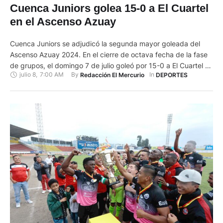
Cuenca Juniors golea 15-0 a El Cuartel
en el Ascenso Azuay
Cuenca Juniors se adjudicó la segunda mayor goleada del
Ascenso Azuay 2024. En el cierre de octava fecha de la fase
de grupos, el domingo 7 de julio goleó por 15-0 a El Cuartel en
julio 8
,
7:00 AM
By 
In 
Redacción El Mercurio
DEPORTES
el estadio Alejandro Serrano Aguilar. El marcador pudo ser
más holgado, pero ‘Los Gallos’ se relajaron o no quisieron
avergonzar …