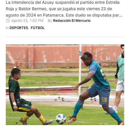
La Intendencia del Azuay suspendió el partido entre Estrella
Roja y Baldor Bermeo, que se jugaba este viernes 23 de
agosto de 2024 en Patamarca. Este duelo se disputaba para
agosto 23
,
1:00 PM
By 
Redacción El Mercurio
definir el tercer y cuarto puesto del Torneo Provincial de
Segunda Categoría en Azuay. La suspensión se debió a que
In 
DEPORTES
,
FÚTBOL
la Asociación de Fútbol del …