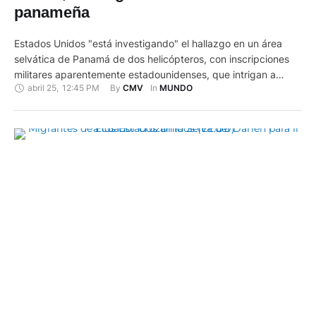
panameña
Estados Unidos "está investigando" el hallazgo en un área
selvática de Panamá de dos helicópteros, con inscripciones
militares aparentemente estadounidenses, que intrigan a
abril 25
,
12:45 PM
By 
In 
CMV
MUNDO
lugareños y visitantes desde hace años. Estos escombros
están en el cerro Chucantí, dentro de una reserva privada del
mismo nombre y que está situada en los límites de la provincia
de …