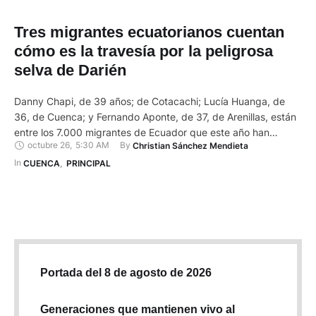
Tres migrantes ecuatorianos cuentan
cómo es la travesía por la peligrosa
selva de Darién
Danny Chapi, de 39 años; de Cotacachi; Lucía Huanga, de
36, de Cuenca; y Fernando Aponte, de 37, de Arenillas, están
entre los 7.000 migrantes de Ecuador que este año han
octubre 26
,
5:30 AM
By 
Christian Sánchez Mendieta
cruzado la peligrosa Selva del Darién. Esta zona selvática,
una de las más peligrosas del mundo, también es conocida
In 
CUENCA
,
PRINCIPAL
como Tapón del Darién. Está …
Portada del 8 de agosto de 2026
Generaciones que mantienen vivo al