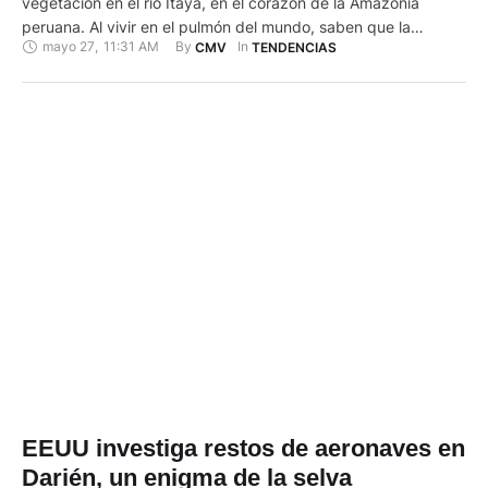
vegetación en el río Itaya, en el corazón de la Amazonía
peruana. Al vivir en el pulmón del mundo, saben que la
mayo 27
,
11:31 AM
By 
In 
CMV
TENDENCIAS
deforestación y el cambio climático no son sólo fenómenos
que estudian, sino que sufren directamente sus efectos, por lo
que han decidido organizarse …
EEUU investiga restos de aeronaves en
Darién, un enigma de la selva