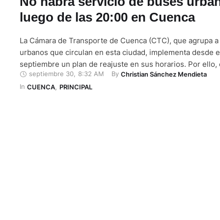
No habrá servicio de buses urba
luego de las 20:00 en Cuenca
La Cámara de Transporte de Cuenca (CTC), que agrupa a
urbanos que circulan en esta ciudad, implementa desde e
septiembre un plan de reajuste en sus horarios. Por ello, 
septiembre 30
,
8:32 AM
By 
Christian Sánchez Mendieta
nocturno finaliza entre las 20:00 y 20:30, debido a que, s
In 
demanda en esos horarios no …
CUENCA
,
PRINCIPAL