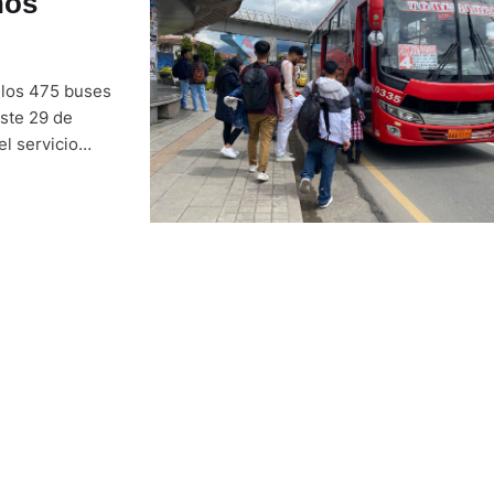
nos
 los 475 buses
ste 29 de
el servicio
egún la CTC, la