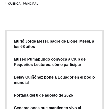
debido al estiaje, estaba en unos 20 metros cúbicos por
In 
CUENCA
,
PRINCIPAL
segundo (m³/s), pero con las precipitaciones …
Murió Jorge Messi, padre de Lionel Messi, a
los 68 años
Museo Pumapungo convoca a Club de
Pequeños Lectores: cómo participar
Belsy Quiñónez pone a Ecuador en el podio
mundial
Portada del 8 de agosto de 2026
Generaciones que mantienen vivo al