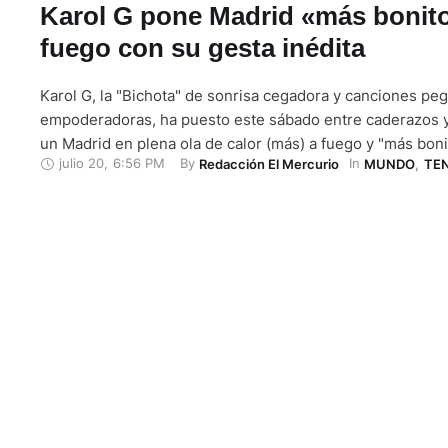
Karol G pone Madrid «más bonito
fuego con su gesta inédita
Karol G, la "Bichota" de sonrisa cegadora y canciones pe
empoderadoras, ha puesto este sábado entre caderazos y
un Madrid en plena ola de calor (más) a fuego y "más boni
julio 20
,
6:56 PM
By 
In 
Redacción El Mercurio
MUNDO
,
TE
consumar la hazaña inédita de cuatro llenos en el estadio
Bernabéu. "Esta semana ha sido para mí de …