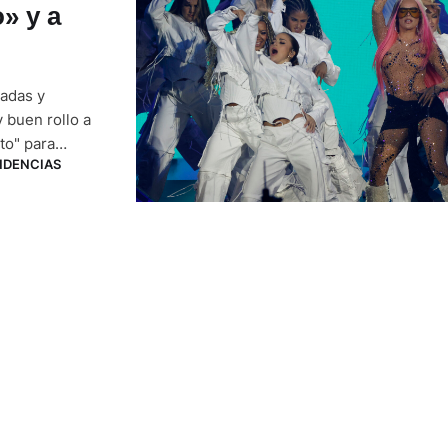
» y a
gadas y
 buen rollo a
to" para
NDENCIAS
 Santiago