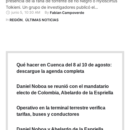
presencia de la rana de torrente de río Negro o Hyloscirtus
Tolkieni. Un grupo de investigadores publicó el
junio 5
,
10:30 AM
By 
Fabian Campoverde
descubrimiento en le Revista Latinoamericana de
Herpetología. El hallazgo permite ampliar el rango de
In 
REGIÓN
,
ÚLTIMAS NOTICIAS
distribución de esta especie y conocer algunas de sus
características. Se trata …
Qué hacer en Cuenca del 8 al 10 de agosto:
descargue la agenda completa
Daniel Noboa se reunió con el mandatario
electo de Colombia, Abelardo de la Espriella
Operativo en la terminal terrestre verifica
tarifas, buses y conductores
Daniel Noboa y Abelardo de la Espriella