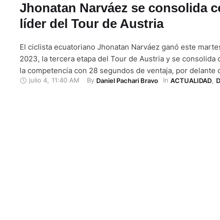
Jhonatan Narváez se consolida 
líder del Tour de Austria
El ciclista ecuatoriano Jhonatan Narváez ganó este martes
2023, la tercera etapa del Tour de Austria y se consolida
la competencia con 28 segundos de ventaja, por delante 
julio 4
,
11:40 AM
By 
In 
Daniel Pachari Bravo
ACTUALIDAD
,
Jesús David Peña. Narváez cruzó la meta con un tiempo 
horas en una jornada caracterizada por …