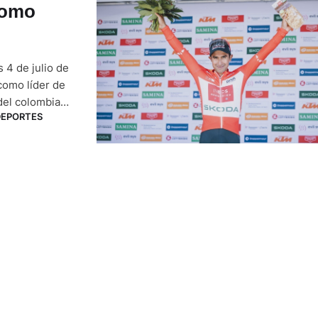
como
 4 de julio de
 como líder de
del colombiano
DEPORTES
de 03:54:26