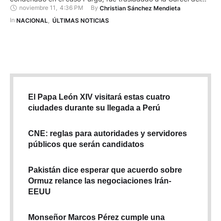
noviembre 11
,
4:36 PM
By 
Christian Sánchez Mendieta
Encuentro, en Santa Elena. En marzo de 2025, la Corte
Nacional de Justicia (CNJ) lo sentenció a 13 años y 4 meses
In 
NACIONAL
,
ÚLTIMAS NOTICIAS
de prisión por el delito de …
El Papa León XIV visitará estas cuatro
ciudades durante su llegada a Perú
CNE: reglas para autoridades y servidores
públicos que serán candidatos
Pakistán dice esperar que acuerdo sobre
Ormuz relance las negociaciones Irán-
EEUU
Monseñor Marcos Pérez cumple una