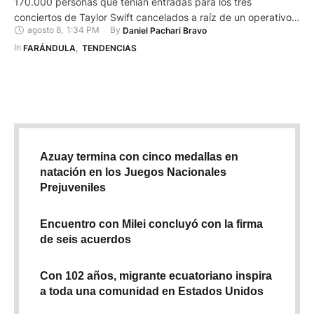
170.000 personas que tenían entradas para los tres
conciertos de Taylor Swift cancelados a raíz de un operativo
agosto 8
,
1:34 PM
By 
Daniel Pachari Bravo
antiterrorista en la capital austríaca. "Como pequeño gesto de
consuelo, todos los poseedores de entradas para los
In 
FARÁNDULA
,
TENDENCIAS
conciertos cancelados #TaylorSwift recibirán acceso gratuito"
a los museos de …
Azuay termina con cinco medallas en
natación en los Juegos Nacionales
Prejuveniles
Encuentro con Milei concluyó con la firma
de seis acuerdos
Con 102 años, migrante ecuatoriano inspira
a toda una comunidad en Estados Unidos