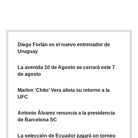
Tungurahua, Cotopaxi, Pichincha, Imbabura, Carchi y Bolívar.
De acuerdo con el Inamhi, es necesario tomar algunas
medidas de precaución. En la región amazónica, …
Diego Forlán es el nuevo entrenador de
Uruguay
La avenida 10 de Agosto se cerrará este 7
de agosto
Marlon ‘Chito’ Vera alista su retorno a la
UFC
Antonio Álvarez renuncia a la presidencia
de Barcelona SC
La selección de Ecuador jugará un torneo