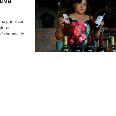
 uva
eria prima con
ctores
ufacturada de
zona y de
biola