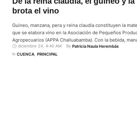
De la reina claudia, el guineo y la
brota el vino
Guineo, manzana, pera y reina claudia constituyen la mat
que se elabora vino en la Asociación de Pequeños Produ
Agropecuarios (APPA Challuabamba). Con la bebida, man
diciembre 24
,
4:40 AM
By 
Patricia Naula Herembás
manera artesanal, se busca fortalecer la economía de la 
In 
quienes son parte de esta iniciativa, entre ellos, están Fa
CUENCA
,
PRINCIPAL
Guambaña, Guillermo Peralta, Mayra …