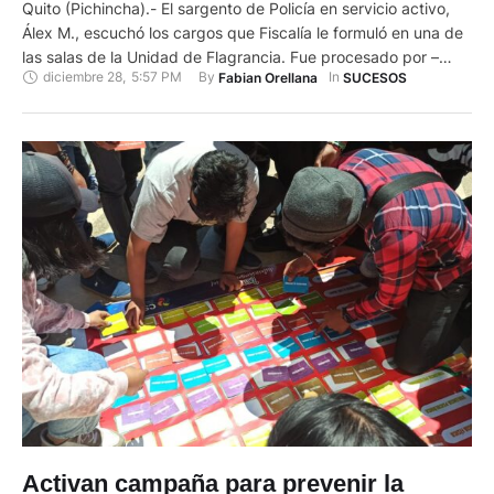
Quito (Pichincha).- El sargento de Policía en servicio activo,
Álex M., escuchó los cargos que Fiscalía le formuló en una de
las salas de la Unidad de Flagrancia. Fue procesado por –
diciembre 28
,
5:57 PM
By 
In 
Fabian Orellana
SUCESOS
presuntamente– haber incumplido una boleta de auxilio girada
a favor de su cónyuge en noviembre pasado. El documento le
otorgó medidas de alejamiento para …
Activan campaña para prevenir la