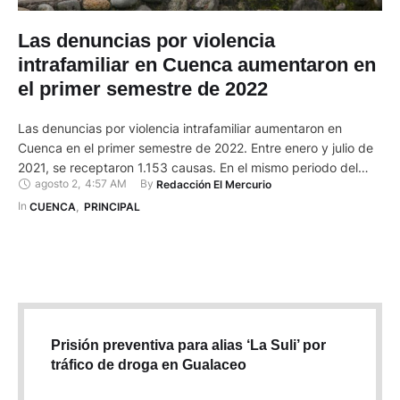
Las denuncias por violencia
intrafamiliar en Cuenca aumentaron en
el primer semestre de 2022
Las denuncias por violencia intrafamiliar aumentaron en
Cuenca en el primer semestre de 2022. Entre enero y julio de
2021, se receptaron 1.153 causas. En el mismo periodo del
agosto 2
,
4:57 AM
By 
Redacción El Mercurio
2022 fueron 1.525, es decir, un 24 % más. Así lo muestran los
datos proporcionados por la Unidad de Violencia Intrafamiliar
In 
CUENCA
,
PRINCIPAL
de la Policía Nacional (DEVIF). …
Prisión preventiva para alias ‘La Suli’ por
tráfico de droga en Gualaceo