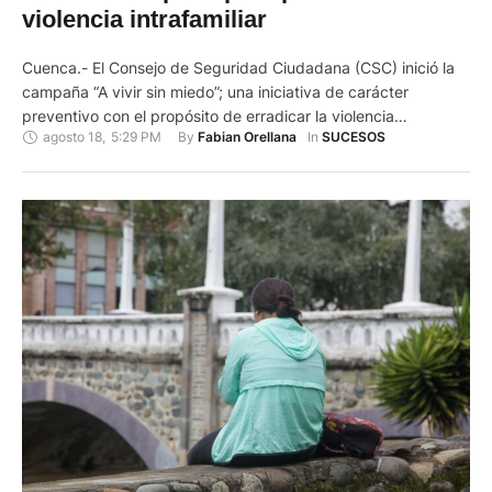
violencia intrafamiliar
Cuenca.- El Consejo de Seguridad Ciudadana (CSC) inició la
campaña “A vivir sin miedo”; una iniciativa de carácter
preventivo con el propósito de erradicar la violencia
agosto 18
,
5:29 PM
By 
In 
Fabian Orellana
SUCESOS
intrafamiliar y de género. Esta iniciativa se presentó la mañana
de este jueves 18 de agosto, con la participación de niños,
jóvenes y directivos de los Oratorios Centro Juvenil …