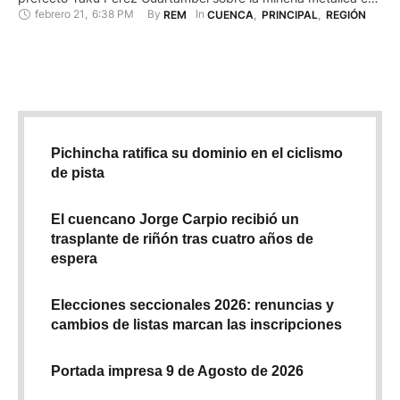
febrero 21
,
6:38 PM
By 
In 
REM
CUENCA
,
PRINCIPAL
,
REGIÓN
el Azuay. Los jueces Karla Andrade como ponente, Carmen
Corral, Alí Lozada, Teresa Núques, Diana Salazar y Hernán
Salgado negaron el pedido de Pérez. Los magistrados Ramiro
…
Pichincha ratifica su dominio en el ciclismo
de pista
El cuencano Jorge Carpio recibió un
trasplante de riñón tras cuatro años de
espera
Elecciones seccionales 2026: renuncias y
cambios de listas marcan las inscripciones
Portada impresa 9 de Agosto de 2026