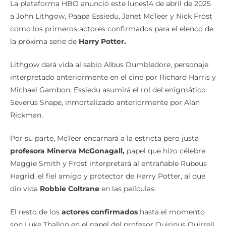
La plataforma HBO anunció este lunes14 de abril de 2025
a John Lithgow, Paapa Essiedu, Janet McTeer y Nick Frost
como los primeros actores confirmados para el elenco de
la próxima serie de
Harry Potter.
Lithgow dará vida al sabio Albus Dumbledore, personaje
interpretado anteriormente en el cine por Richard Harris y
Michael Gambon; Essiedu asumirá el rol del enigmático
Severus Snape, inmortalizado anteriormente por Alan
Rickman.
Por su parte, McTeer encarnará a la estricta pero justa
profesora Minerva McGonagall,
papel que hizo célebre
Maggie Smith y Frost interpretará al entrañable Rubeus
Hagrid, el fiel amigo y protector de Harry Potter, al que
dio vida
Robbie Coltrane
en las películas.
El resto de los
actores confirmados
hasta el momento
son Luke Thallon en el papel del profesor Quirinus Quirrell