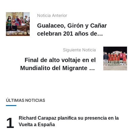
Noticia Anterior
Gualaceo, Girón y Cañar
celebran 201 años de
cantonización. Conoce los
eventos para este fin de
Siguiente Noticia
semana.
Final de alto voltaje en el
Mundialito del Migrante en
Sidcay
ÚLTIMAS NOTICIAS
1
Richard Carapaz planifica su presencia en la
Vuelta a España