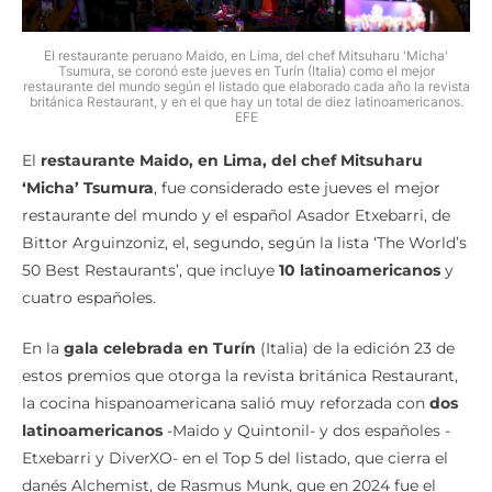
El restaurante peruano Maido, en Lima, del chef Mitsuharu 'Micha'
Tsumura, se coronó este jueves en Turín (Italia) como el mejor
restaurante del mundo según el listado que elaborado cada año la revista
británica Restaurant, y en el que hay un total de diez latinoamericanos.
EFE
El
restaurante Maido, en Lima, del chef Mitsuharu
‘Micha’ Tsumura
, fue considerado este jueves el mejor
restaurante del mundo y el español Asador Etxebarri, de
Bittor Arguinzoniz, el, segundo, según la lista ‘The World’s
50 Best Restaurants’, que incluye
10 latinoamericanos
y
cuatro españoles.
En la
gala celebrada en Turín
(Italia) de la edición 23 de
estos premios que otorga la revista británica Restaurant,
la cocina hispanoamericana salió muy reforzada con
dos
latinoamericanos
-Maido y Quintonil- y dos españoles -
Etxebarri y DiverXO- en el Top 5 del listado, que cierra el
danés Alchemist, de Rasmus Munk, que en 2024 fue el