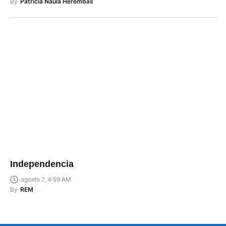
By
Patricia Naula Herembás
Independencia
agosto 7, 4:59 AM
By
REM