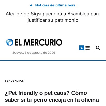
Noticias de última hora:
es! Ciudadela San Roque firma una de
Alcald
ayores goleadas en la historia del
Mundialito
Jueves, 6 de agosto de 2026
TENDENCIAS
¿Pet friendly o pet caos? Cómo
saber si tu perro encaja en la oficina