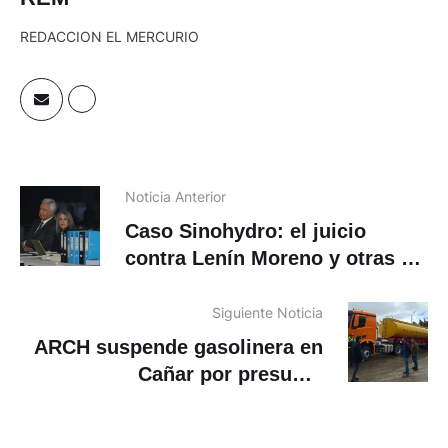
REDACCION EL MERCURIO
Noticia Anterior
Caso Sinohydro: el juicio
contra Lenín Moreno y otras 20
personas continuará el 12 de
mayo
Siguiente Noticia
ARCH suspende gasolinera en
Cañar por presunto
«acaparamiento» de diésel