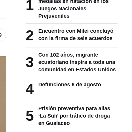
1
medallas en natación en los
Juegos Nacionales
Prejuveniles
2
Encuentro con Milei concluyó
con la firma de seis acuerdos
Con 102 años, migrante
3
ecuatoriano inspira a toda una
comunidad en Estados Unidos
4
Defunciones 6 de agosto
Prisión preventiva para alias
5
‘La Suli’ por tráfico de droga
en Gualaceo