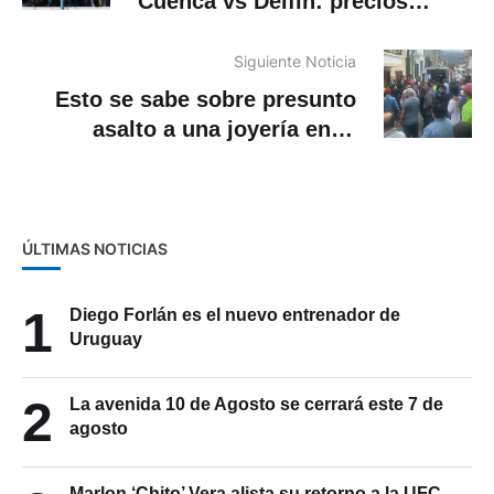
Cuenca vs Delfín: precios
populares y niños gratis en
general y preferencia
Siguiente Noticia
Esto se sabe sobre presunto
asalto a una joyería en el
cantón Chordeleg
ÚLTIMAS NOTICIAS
1
Diego Forlán es el nuevo entrenador de
Uruguay
2
La avenida 10 de Agosto se cerrará este 7 de
agosto
Marlon ‘Chito’ Vera alista su retorno a la UFC