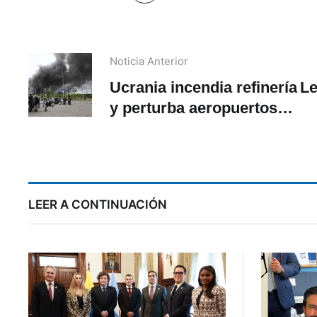
Noticia Anterior
Ucrania incendia refinería
Le
y perturba aeropuertos
en su mayor ataque a
p
Moscú en dos años
a
LEER A CONTINUACIÓN