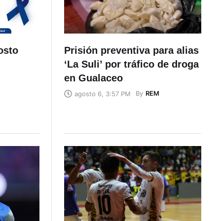
osto
Prisión preventiva para alias
‘La Suli’ por tráfico de droga
en Gualaceo
By
REM
agosto 6, 3:57 PM