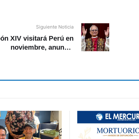
Siguiente Noticia
ón XIV visitará Perú en
noviembre, anuncia
residente Balcázar tras
udiencia en El Vaticano