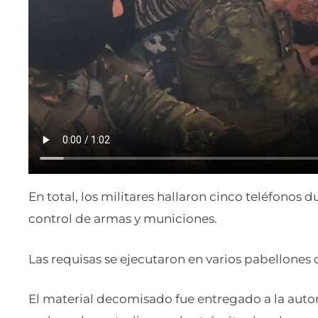
En total, los militares hallaron cinco teléfonos 
control de armas y municiones.
Las requisas se ejecutaron en varios pabellones 
El material decomisado fue entregado a la auto