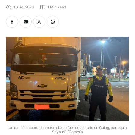
3 julio, 2026
1
 Min Read
Un camión reportado como robado fue recuperado en Gulag, parroquia
Sayausí. /Cortesía